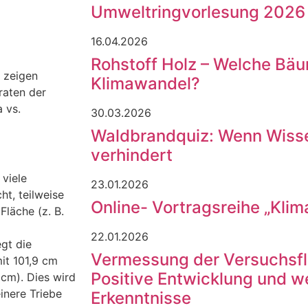
Umweltringvorlesung 2026
16.04.2026
Rohstoff Holz – Welche Bä
zeigen
Klimawandel?
raten der
 vs.
30.03.2026
Waldbrandquiz: Wenn Wiss
verhindert
 viele
23.01.2026
t, teilweise
Online- Vortragsreihe „Kli
Fläche (z. B.
22.01.2026
gt die
Vermessung der Versuchsfl
it 101,9 cm
Positive Entwicklung und w
 cm). Dies wird
inere Triebe
Erkenntnisse