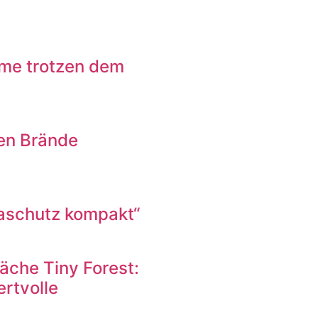
ume trotzen dem
en Brände
maschutz kompakt“
äche Tiny Forest:
ertvolle